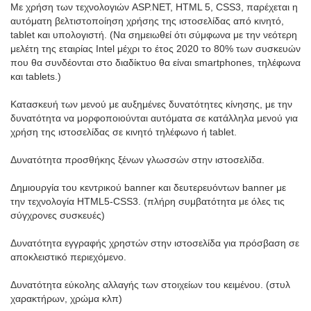
Με χρήση των τεχνολογιών ASP.NET, HTML 5, CSS3, παρέχεται η
αυτόματη βελτιστοποίηση χρήσης της ιστοσελίδας από κινητό,
tablet και υπολογιστή. (Να σημειωθεί ότι σύμφωνα με την νεότερη
μελέτη της εταιρίας Intel μέχρι το έτος 2020 το 80% των συσκευών
που θα συνδέονται στο διαδίκτυο θα είναι smartphones, τηλέφωνα
και tablets.)
Kατασκευή των μενού με αυξημένες δυνατότητες κίνησης, με την
δυνατότητα να μορφοποιούνται αυτόματα σε κατάλληλα μενού για
χρήση της ιστοσελίδας σε κινητό τηλέφωνο ή tablet.
Δυνατότητα προσθήκης ξένων γλωσσών στην ιστοσελίδα.
Δημιουργία του κεντρικού banner και δευτερευόντων banner με
την τεχνολογία HTML5-CSS3. (πλήρη συμβατότητα με όλες τις
σύγχρονες συσκευές)
Δυνατότητα εγγραφής χρηστών στην ιστοσελίδα για πρόσβαση σε
αποκλειστικό περιεχόμενο.
Δυνατότητα εύκολης αλλαγής των στοιχείων του κειμένου. (στυλ
χαρακτήρων, χρώμα κλπ)