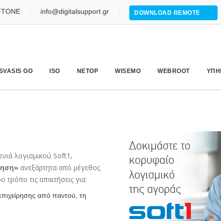
FTONE
info@digitalsupport.gr
DOWNLOAD REMOTE
SVASIS GO
ISO
NETOP
WISEMO
WEBROOT
ΥΠΗ
ενιά λογισμικού Soft1,
ρηση»
ανεξάρτητα από μέγεθος
 τρόπο τις απαιτήσεις για:
επιχείρησης από παντού, τη