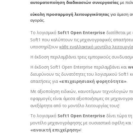
αυτοματοποίηση διαδικασιών συνεργασίας
με πελ
εύκολη προσαρμογή λειτουργικότητας
για άμεση α
αγοράς.
To λογισμικό
Soft1 Open Enterprise
διατίθεται μ
Soft1 που καλύπτουν τις μηχανογραφικές απαιτήσεις
υποστηρίζουν
κάθε εναλλακτικό μοντέλο λειτουργία
H έκδοση περιλαμβάνει τρεις εμπορικούς συνδυασ
Η έκδοση Soft1 Open Enterprise περιλαμβάνει και
w
διευρύνουν τις δυνατότητες του λογισμικού Soft1 κα
απαιτήσεις για
«επιχειρησιακή φορητότητα»
.
Με αξιοποίηση ειδικών, καινοτόμων τεχνολογιών πο
εφαρμογές είναι άμεσα αξιοποιήσιμες σε μηχανογραφ
ανεξάρτητα από το μοντέλο λειτουργίας τους!
Το λογισμικό
Soft1 Open Enterprise
δίνει τώρα τη
μοντέλο μηχανογράφησης με ουσιαστικά οφέλη και 
«ανοικτή επιχείρηση»
!