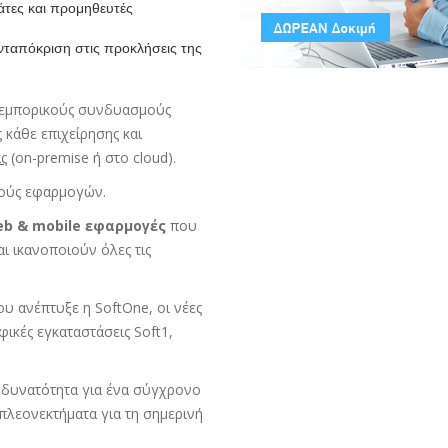
άτες και προμηθευτές
νταπόκριση στις προκλήσεις της
ε εμπορικούς συνδυασμούς
 κάθε επιχείρησης και
ς
(on-premise ή στο cloud).
μούς εφαρμογών.
eb
&
mobile
εφαρμογές
που
ι ικανοποιούν όλες τις
υ ανέπτυξε η SoftOne, οι νέες
ικές εγκαταστάσεις Soft1,
 δυνατότητα για ένα σύγχρονο
πλεονεκτήματα για τη σημερινή